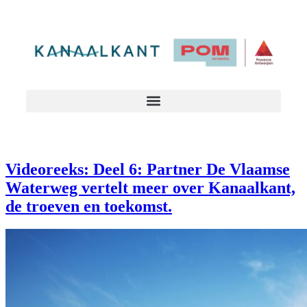
Videoreeks: Deel 6: Partner De Vlaamse
Waterweg vertelt meer over Kanaalkant,
de troeven en toekomst.